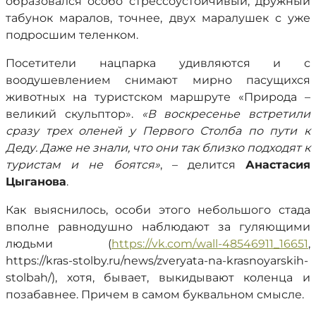
образовался особо стрессоустойчивый, дружный
табунок маралов, точнее, двух маралушек с уже
подросшим теленком.
Посетители нацпарка удивляются и с
воодушевлением снимают мирно пасущихся
животных на туристском маршруте «Природа –
великий скульптор».
«В воскресенье встретили
сразу трех оленей у Первого Столба по пути к
Деду. Даже не знали, что они так близко подходят к
туристам и не боятся»
, – делится
Анастасия
Цыганова
.
Как выяснилось, особи этого небольшого стада
вполне равнодушно наблюдают за гуляющими
людьми (
https://vk.com/wall-48546911_16651
,
https://kras-stolby.ru/news/zveryata-na-krasnoyarskih-
stolbah/), хотя, бывает, выкидывают коленца и
позабавнее. Причем в самом буквальном смысле.