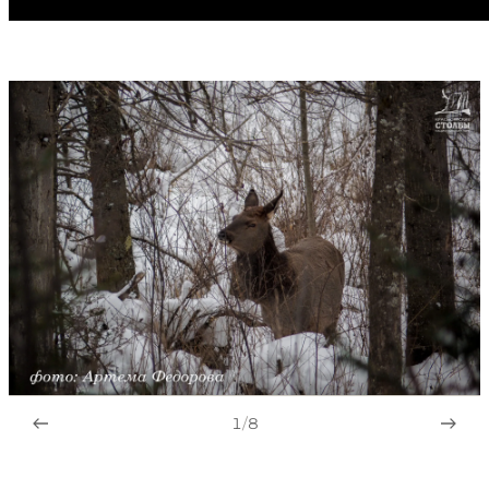
1
/
8