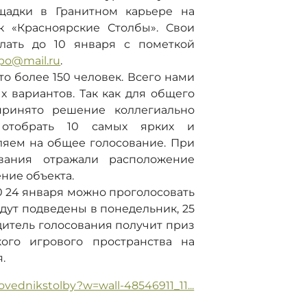
щадки в Гранитном карьере на
к «Красноярские Столбы». Свои
ать до 10 января с пометкой
epo@mail.ru
.
это более 150 человек. Всего нами
х вариантов. Так как для общего
принято решение коллегиально
 отобрать 10 самых ярких и
ляем на общее голосование. При
вания отражали расположение
ние объекта.
0 24 января можно проголосовать
дут подведены в понедельник, 25
едитель голосования получит приз
кого игрового пространства на
.
ovednikstolby?w=wall-48546911_11...