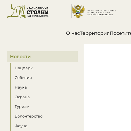
О нас
Территория
Посетит
В этом разделе
Новости
Нацпарк
События
Наука
Охрана
Туризм
Волонтерство
Фауна