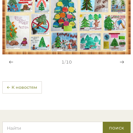
1
/
10
← К новостям
Поиск по сайту
ПОИСК