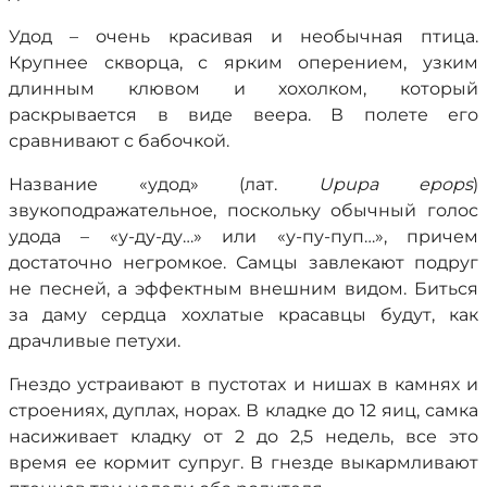
Удод – очень красивая и необычная птица.
Крупнее скворца, с ярким оперением, узким
длинным клювом и хохолком, который
раскрывается в виде веера. В полете его
сравнивают с бабочкой.
Название «удод» (лат.
Upupa epops
)
звукоподражательное, поскольку обычный голос
удода – «у-ду-ду…» или «у-пу-пуп…», причем
достаточно негромкое. Самцы завлекают подруг
не песней, а эффектным внешним видом. Биться
за даму сердца хохлатые красавцы будут, как
драчливые петухи.
Гнездо устраивают в пустотах и нишах в камнях и
строениях, дуплах, норах. В кладке до 12 яиц, самка
насиживает кладку от 2 до 2,5 недель, все это
время ее кормит супруг. В гнезде выкармливают