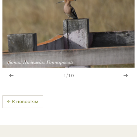
1
/
10
← К новостям