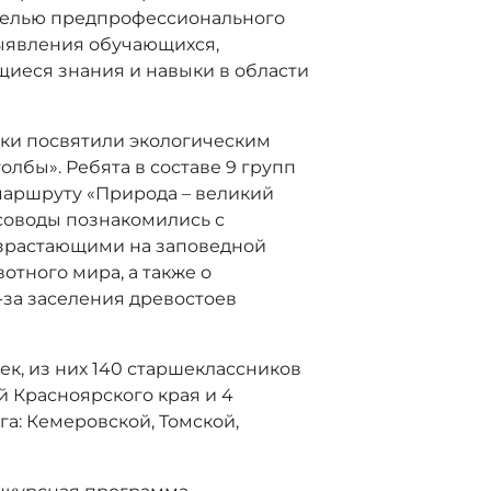
 целью предпрофессионального
ыявления обучающихся,
иеся знания и навыки в области
ики посвятили экологическим
лбы». Ребята в составе 9 групп
маршруту «Природа – великий
есоводы познакомились с
зрастающими на заповедной
отного мира, а также о
-за заселения древостоев
ек, из них 140 старшеклассников
й Красноярского края и 4
а: Кемеровской, Томской,