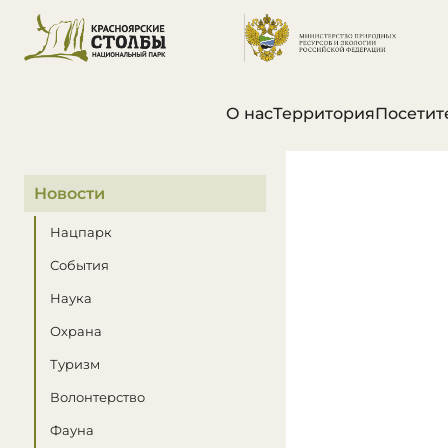
О нас
Территория
Посетит
В этом разделе
Новости
Нацпарк
События
Наука
Охрана
Туризм
Волонтерство
Фауна