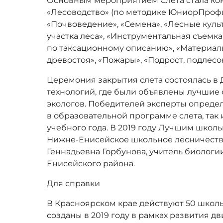
Основным мероприятием Слёта стала ко
«Лесоводство» (по методике ЮниорПрофи
«Почвоведение», «Семена», «Лесные куль
участка леса», «Инструментальная съемка 
по таксационному описанию», «Материал
древостоя», «Пожары», «Подрост, подлес
Церемония закрытия слета состоялась в
технологий, где были объявлены лучшие
экологов. Победителей эксперты определ
в образовательной программе слета, так 
учебного года. В 2019 году Лучшим шко
Нижне-Енисейское школьное лесничество
Геннадьевна Горбунова, учитель биолог
Енисейского района.
Для справки
В Красноярском крае действуют 50 школь
созданы в 2019 году в рамках развития 