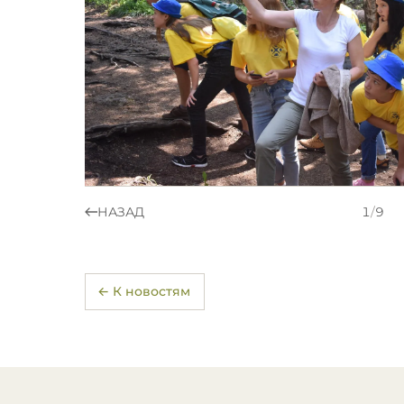
НАЗАД
1
/
9
← К новостям