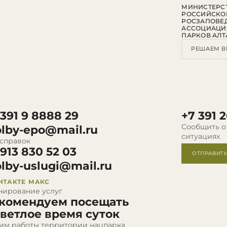
МИНИСТЕРСТ
РОССИЙСКО
РОСЗАПОВЕ
АССОЦИАЦИ
ПАРКОВ АЛТ
РЕШАЕМ В
 391 9 8888 29
+7 391 2
Сообщить о
olby-epo@mail.ru
ситуациях
 справок
 913 830 52 03
ОТПРАВИТ
olby-uslugi@mail.ru
НТАКТЕ
МАКС
нирование услуг
комендуем посещать
светлое время суток
им работы территории нацпарка