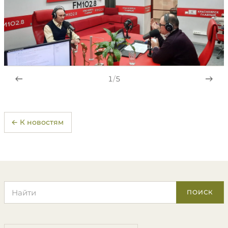
1
/
5
← К новостям
Поиск по сайту
ПОИСК