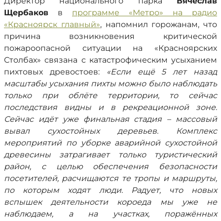
Директор национального парка
Вячеслав
Щербаков
в
программе «Метро» на радио
«Красноярск главный»
, напомнил горожанам, что
причина возникновения критической
пожароопасной ситуации на «Красноярских
Столбах» связана с катастрофическим усыханием
пихтовых древостоев:
«Если ещё 5 лет назад
масштабы усыхания пихты можно было наблюдать
только при облёте территории, то сейчас
последствия видны и в рекреационной зоне.
Сейчас идёт уже финальная стадия – массовый
вывал сухостойных деревьев. Комплекс
мероприятий по уборке аварийной сухостойной
древесины затрагивает только туристический
район, с целью обеспечения безопасности
посетителей, расчищаются те тропы и маршруты,
по которым ходят люди. Радует, что новых
вспышек деятельности короеда мы уже не
наблюдаем, а на участках, поражённых