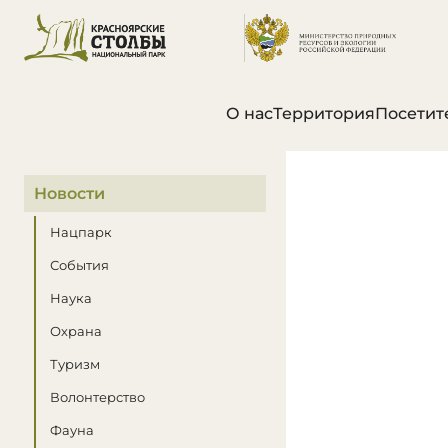
О нас
Территория
Посетит
В этом разделе
Новости
Нацпарк
События
Наука
Охрана
Туризм
Волонтерство
Фауна