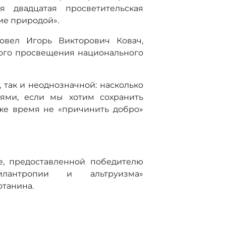
я двадцатая просветительская
ие природой».
овел Игорь Викторович Ковач,
кого просвещения национального
 так и неоднозначной: насколько
иями, если мы хотим сохранить
же время не «причинить добро»
е, предоставленной победителю
лантропии и альтруизма»
отанина.