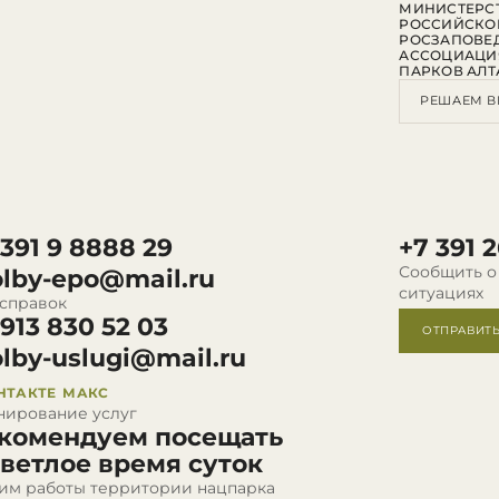
МИНИСТЕРСТ
РОССИЙСКО
РОСЗАПОВЕ
АССОЦИАЦИ
ПАРКОВ АЛТ
РЕШАЕМ В
 391 9 8888 29
+7 391 2
Сообщить о
olby-epo@mail.ru
ситуациях
 справок
 913 830 52 03
ОТПРАВИТ
olby-uslugi@mail.ru
НТАКТЕ
МАКС
нирование услуг
комендуем посещать
светлое время суток
им работы территории нацпарка