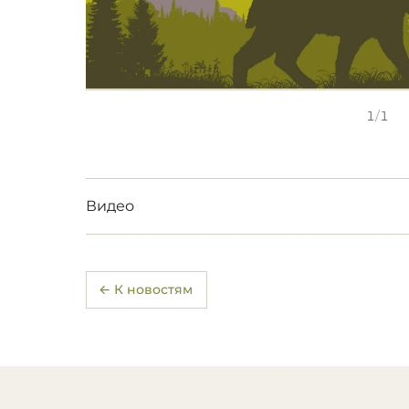
1
/
1
Видео
← К новостям