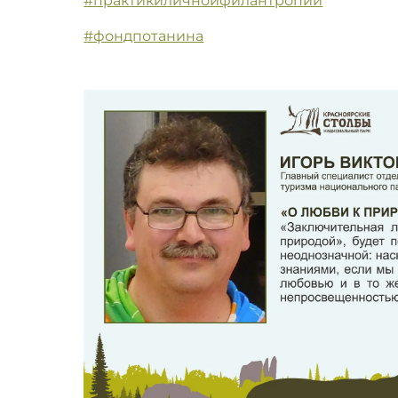
#практикиличнойфилантропии
#фондпотанина