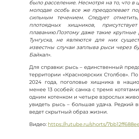
было расселение. Несмотря на то, что в 
молодая особь все же преодолевает по
сильным течением. Следует отметить
плотоядных хищников, присутствуе
плаванию.Поэтому даже такие крупные 
Тунгуска, не являются для них сущест
известны случаи заплыва рыси через бу
Байкал».
Для справки: рысь – единственный пред
территории «Красноярских Столбов». По
2024 года, поголовье хищника в наци
менее 13 особей: самка с тремя котятами
одним котенком и четыре взрослых живо
yвидeть pыcь – бoльшaя yдaчa. Рeдкий 
вeдeт cкpытный oбpaз жизни.
Видео:
https://rutube.ru/shorts/7bb12ff688e