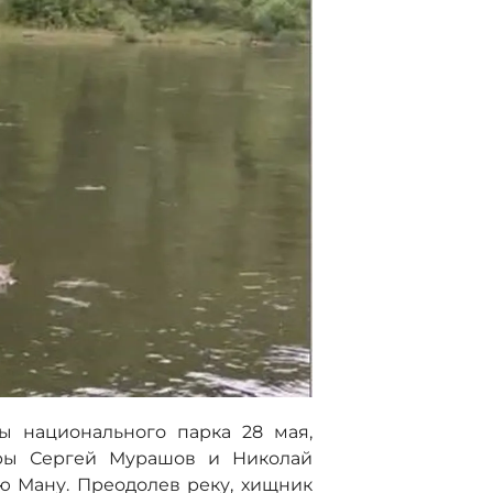
ы национального парка 28 мая,
оры Сергей Мурашов и Николай
 Ману. Преодолев реку, хищник