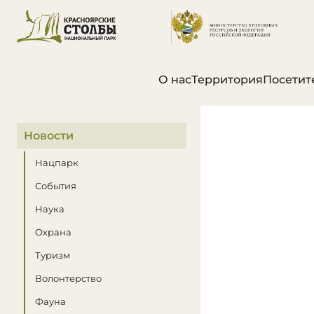
О нас
Территория
Посетит
В этом разделе
Новости
Нацпарк
События
Наука
Охрана
Туризм
Волонтерство
Фауна