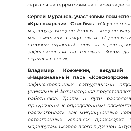
скрылся на территории нацпарка за дере
Сергей Мурашов, участковый госинсп
«Красноярские Столбы»:
«Осуществл
маршруту «кордон Берлы – кордон Канд
мы заметили самца рыси. Переплывая
стороны охранной зоны на территорию
зафиксировали на телефон. Зверь до
скрылся в лесу».
Владимир Кожечкин, ведущий 
«Национальный парк «Красноярские 
зафиксированный сотрудниками отде
уникальный фотоматериал представляет
работников. Тропы и пути расселе
приурочены к определенным элемента
рассматривать как миграционные кор
естественных условиях происходит
маршрутам. Скорее всего в данной ситу