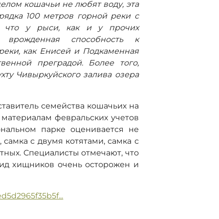
целом кошачьи не любят воду, эта
рядка 100 метров горной реки с
, что у рыси, как и у прочих
т врожденная способность к
реки, как Енисей и Подкаменная
венной преградой. Более того,
хту Чивыркуйского залива озера
ставитель семейства кошачьих на
 материалам февральских учетов
ональном парке оценивается не
, самка с двумя котятами, самка с
тных. Cпeциaлиcты oтмeчaют, чтo
вид xищникoв очень осторожен и
ed5d2965f35b5f...