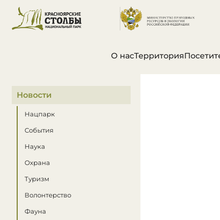
О нас
Территория
Посетит
В этом разделе
Новости
Нацпарк
События
Наука
Охрана
Туризм
Волонтерство
Фауна