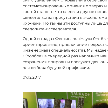
они с удивлением открывали в себе свои
систематизированные знания о зверях и 
гостей стало то, что следы и другие ос
свидетельства присутствия в экосистеме
их жизни. Но тайны эти доступны лишь д
следопыта-исследователя.
Одной из задач Фестиваля «Наука 0+» б
ориентирование, привлечение подростко
инженерным специальностям. Мы надеемс
«Столбов» в очередной раз напомнит наш
сохранения природы и послужит для юн
для выбора будущей профессии.
07.12.2017