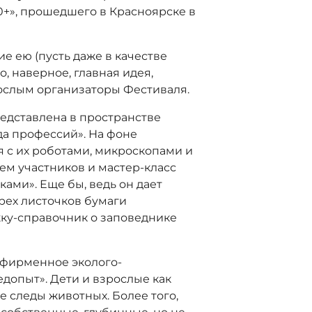
0+», прошедшего в Красноярске в
ие ею (пусть даже в качестве
о, наверное, главная идея,
рослым организаторы Фестиваля.
едставлена в пространстве
да профессий». На фоне
 с их роботами, микроскопами и
м участников и мастер-класс
ами». Еще бы, ведь он дает
рех листочков бумаги
ку-справочник о заповеднике
 фирменное эколого-
допыт». Дети и взрослые как
 следы животных. Более того,