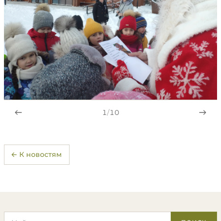
1
/
10
← К новостям
Поиск по сайту