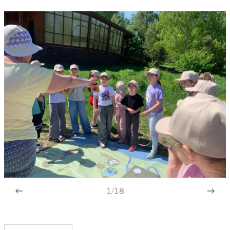
1
/
18