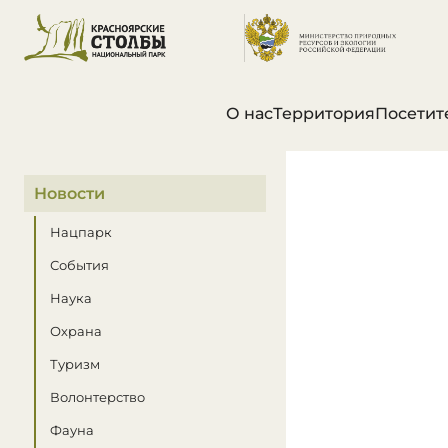
О нас
Территория
Посетит
В этом разделе
Новости
Нацпарк
События
Наука
Охрана
Туризм
Волонтерство
Фауна