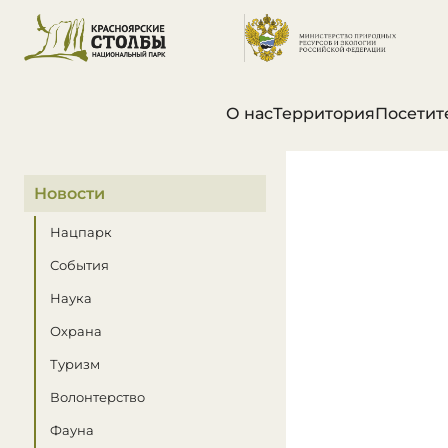
О нас
Территория
Посетит
В этом разделе
Новости
Нацпарк
События
Наука
Охрана
Туризм
Волонтерство
Фауна