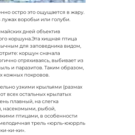
нно остро это ощущается в жару.
 лужах воробьи или голуби.
 майских дней объектив
ого коршуна.Эта хищная птица
бычным для заповедника видом,
мотрите: коршун сначала
ергично отряхиваясь, выбивает из
 пыль и паразитов. Таким образом,
х кожных покровов.
тельно узкими крыльями (размах
 от всех остальных крылатых
ень плавный, на слегка
, насекомыми, рыбой,
кими птицами, в особенности
— мелодичная трель «юрль-ююррль
ки-ки-ки».