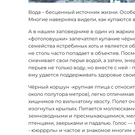
Вода – бесценный источник жизни. Особе
Многие наверняка видели, как купаются в
А в нашем заповеднике в один из жарких
«фотоловушки» запечатлел купание чёрн
семейства ястребиных хоть и является о
не столь часто попадает в объектив. Пос
смачивает свои перья водой, а затем, эн
перьев не только воду, но вместе с ней -
ему удается поддерживать здоровье свои
Чёрный коршун -крупная птица с относи
около полутора метров), легко отличимая
хищников по вильчатому хвосту. Полет оч
изогнутых крыльях. Питается моллюсками
земноводными и пресмыкающимися, мел
птенцами, зверьками и падалью. Голос 
- ююрррль» и частое и знакомое многим «