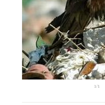
1
/
1