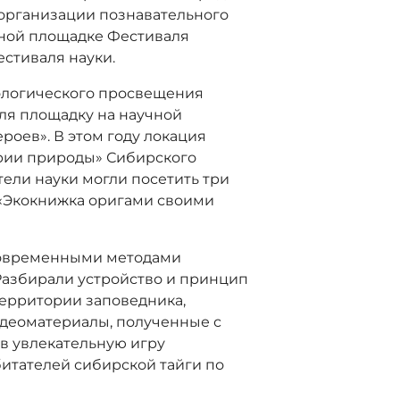
 организации познавательного
ьной площадке Фестиваля
естиваля науки.
кологического просвещения
ля площадку на научной
роев». В этом году локация
ории природы» Сибирского
ели науки могли посетить три
 «Экокнижка оригами своими
 современными методами
Разбирали устройство и принцип
территории заповедника,
деоматериалы, полученные с
 в увлекательную игру
битателей сибирской тайги по