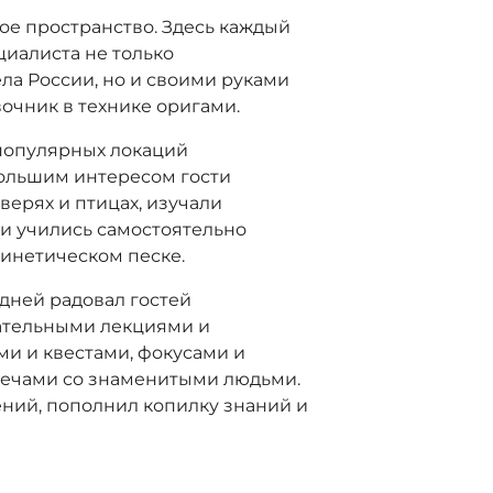
кое пространство. Здесь каждый
иалиста не только
ла России, но и своими руками
чник в технике оригами.
 популярных локаций
большим интересом гости
верях и птицах, изучали
 и учились самостоятельно
кинетическом песке.
дней радовал гостей
ательными лекциями и
и и квестами, фокусами и
речами со знаменитыми людьми.
ений, пополнил копилку знаний и