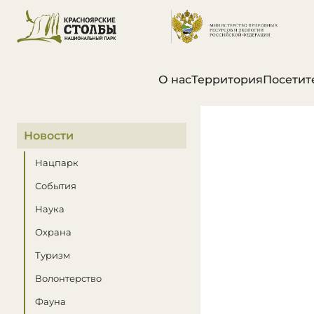
О нас
Территория
Посетит
В этом разделе
Новости
Нацпарк
События
Наука
Охрана
Туризм
Волонтерство
Фауна