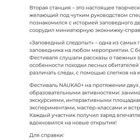
Вторая станция – это настоящее творчес
желающий под чутким руководством спец
познакомился с историей заповедного де
соорудил миниатюрную экокнижку-справо
«Заповедный следопыт» – одна из самых
заповедника на любом мероприятии. С 
Фестиваля слушали рассказы о таежных з
особенности походки лесных обитателей
различать следы, с помощью слепков на 
Фестиваль NAUKA0+ на протяжении двух 
образовательными активностями: заним
экскурсиями, интерактивными площадкам
экспериментами, мастер-классами и вст
Каждый участник получил заряд впечатл
вдохновился на новые открытия!
Для справки: