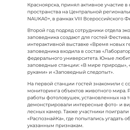
Красноярска, принял активное участие в
пространства на Центральной регионал
NAUKA0+, в рамках VIII Всероссийского Ф
Второй год подряд сотрудники отдела э
заповедника создают для гостей Фестива
интерактивной выставке «Время новых ге
заповедника входила в состав «Лаборат
федерального университета. Юные любит
заповедные станции: «В мире природы»,
руками» и «Заповедный следопыт».
На первой станции гостей знакомили с
мониторинга объектов животного мира. 
работы фотоловушек, установленных на 
демонстрировали интересные фото- и ви
лесных камер. Также участники поиграли
«РаспознайКа», где попытались угадать о
указанным признакам.