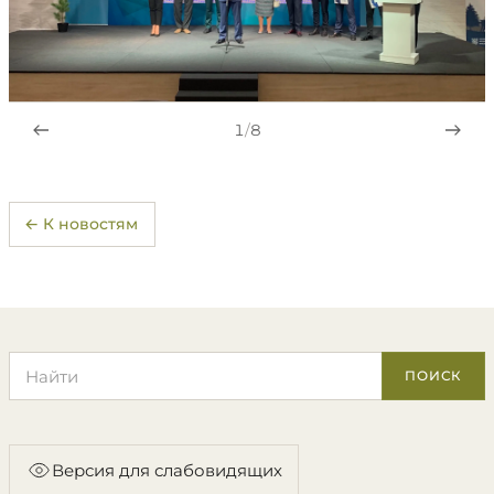
1
/
8
← К новостям
Поиск по сайту
ПОИСК
Версия для слабовидящих