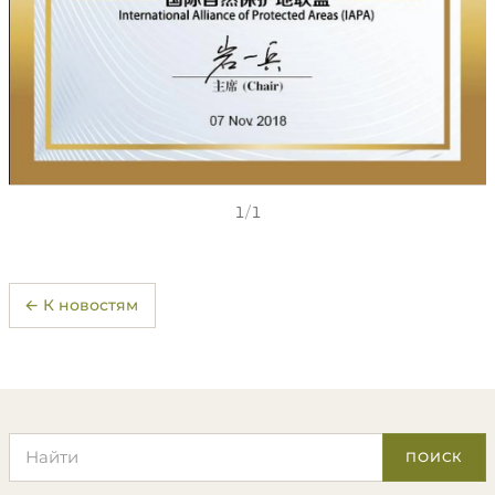
1
/
1
← К новостям
Поиск по сайту
ПОИСК