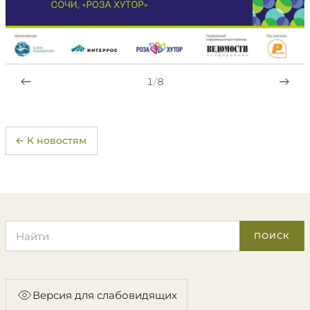
1
/
8
← К новостям
Поиск по сайту
ПОИСК
Версия для слабовидящих