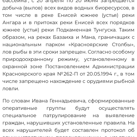
бассейна", с 20 апреля по 20 июня запрещается
добыча (вылов) всех видов водных биоресурсов, в
том числе в реке Енисей южнее (устья) реки
Ангара и в притоках реки Енисей всех порядков
южнее (устья) реки Подкаменная Тунгуска. Таким
образом, на реках Базаиха и Мана, граничащих с
национальным парком «Красноярские Столбы»,
лов рыбы в эти сроки запрещен. Согласно особому
природоохранному режиму, установленному в
охранной зоне Постановлением Администрации
Красноярского края №262-П от 20.05.1994 г., в том
числе запрещено нахождение с орудиями рыбной
ловли.
По словам Ивана Геннадьевича, сформированные
оперативные группы будут осуществлять
специальное патрулирование на выявление
граждан, нарушивших установленные правила. На
всех нарушителей будет составлен протокол об