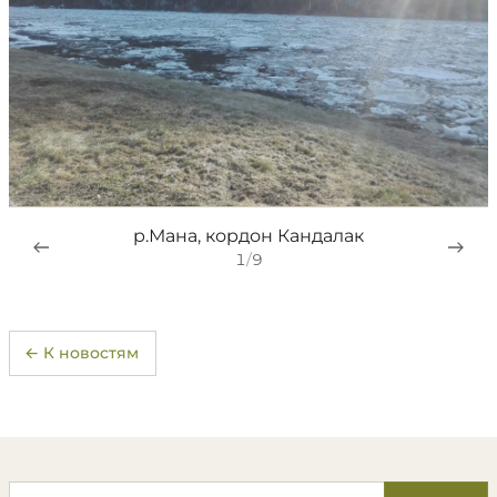
р.Мана, кордон Кандалак
1
/
9
← К новостям
Поиск по сайту