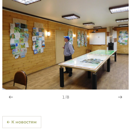
1
/
8
← К новостям