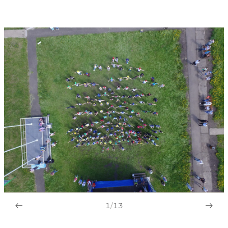
1
/
13