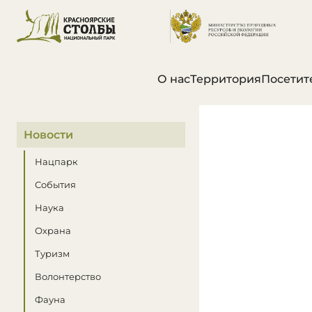
О нас
Территория
Посетит
В этом разделе
Новости
Нацпарк
События
Наука
Охрана
Туризм
Волонтерство
Фауна