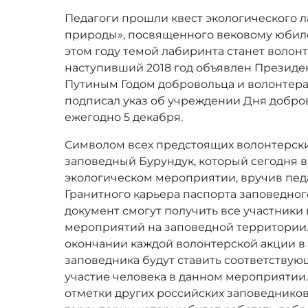
Педагоги прошли квест экологического 
природы», посвященного вековому юбиле
этом году темой лабиринта станет волон
н
аступивший 2018 год объявлен Презид
Путиным Годом добровольца и волонтера.
подписал указ об учреждении Дня добров
ежегодно 5 декабря.
Символом всех предстоящих волонтерских
заповедный Бурундук, который сегодня 
экологическом мероприятии, вручив пед
Гранитного карьера
паспорта заповедног
документ
смогут получить все участники
мероприятий на заповедной территории. 
окончании каждой волонтерской акции в
заповедника будут ставить соответству
участие человека в данном мероприятии.
отметки других российских заповедников