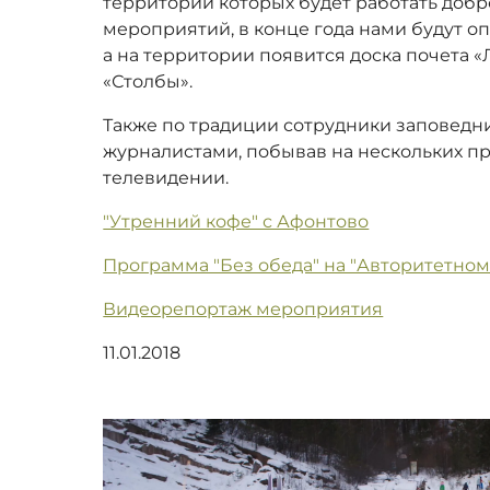
территории которых будет работать добр
мероприятий, в конце года нами будут 
а на территории появится доска почета
«Столбы».
Также по традиции сотрудники заповедни
журналистами, побывав на нескольких пр
телевидении.
"Утренний кофе" с Афонтово
Программа "Без обеда" на "Авторитетном
Видеорепортаж мероприятия
11.01.2018