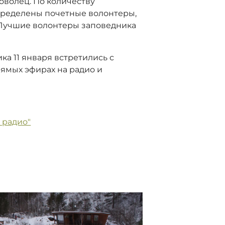
оволец. По количеству
определены почетные волонтеры,
 «Лучшие волонтеры заповедника
ка 11 января встретились с
ямых эфирах на радио и
 радио"