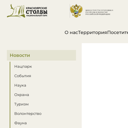
О нас
Территория
Посетит
В этом разделе
Новости
Нацпарк
События
Наука
Охрана
Туризм
Волонтерство
Фауна