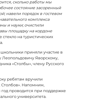
рится, сколько работы мы
рабочее состояние засоренный
й; навели порядок в гостевом
знавательного комплекса
ны и науки; очистили
авы площадку на кордоне
е стекло на туристических
а.
 школьники приняли участие в
у Леопольдовичу Яворскому,
ника «Столбы», члену Русского
рку ребятам вручили
 Столбов». Напомним,
й год проводится при поддержке
ального университета.