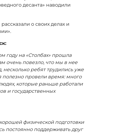
оведного десанта» наводили
 рассказали о своих делах и
рии».
ск:
том году на «Столбах» прошла
ам очень повезло, что мы в нее
д, несколько ребят трудились уже
мя полезно провели время: много
о людях, которые раньше работали
ков и государственных
т хорошей физической подготовки
сь постоянно поддерживать друг