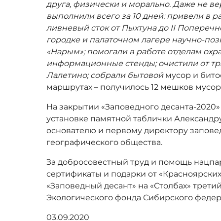
друга, физически и морально. Даже не ве
выполнили всего за 10 дней: привели в 
ливневый сток от Пыхтуна до
II
Поперечно
городке и палаточном лагере научно-по
«Нарым»; помогали в работе отделам охра
информационные стенды; очистили от тр
Лалетино; собрали бытовой
мусор и бито
маршрутах – получилось 12 мешков мусор
На закрытии «Заповедного десанта-2020»
установке памятной таблички Александр
основателю и первому директору заповед
географического общества.
За добросовестный труд и помощь нацпа
сертификаты и подарки от «Красноярских
«Заповедный десант» на «Столбах» трети
Экологического фонда Сибирского федер
03.09.2020