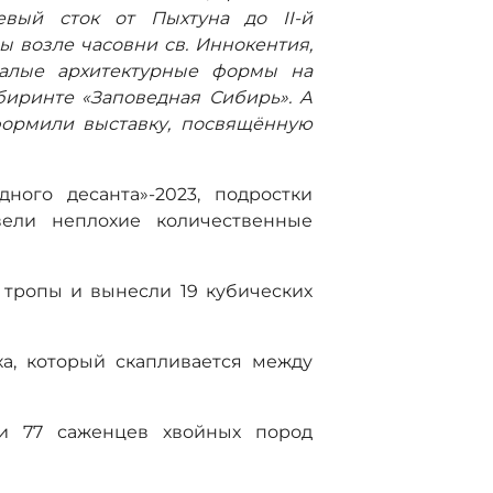
евый сток от Пыхтуна до II-й
ы возле часовни св. Иннокентия,
алые архитектурные формы на
абиринте «Заповедная Сибирь».
А
формили выставку, посвящённую
ного десанта»-2023, подростки
ели неплохие количественные
е тропы и вынесли 19 кубических
ха, который скапливается между
ли 77 саженцев хвойных пород