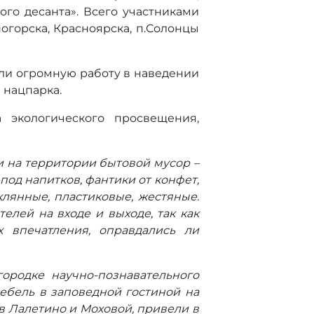
ого десанта». Всего участниками
ногорска, Красноярска, п.Солонцы
али огромную работу в наведении
 нацпарка.
а экологического просвещения,
и на территории бытовой мусор –
под напитков, фантики от конфет,
клянные, пластиковые, жестяные.
елей на входе и выходе, так как
х впечатления, оправдались ли
ородке научно-познавательного
ебель в заповедной гостиной на
в Лалетино и Моховой, привели в