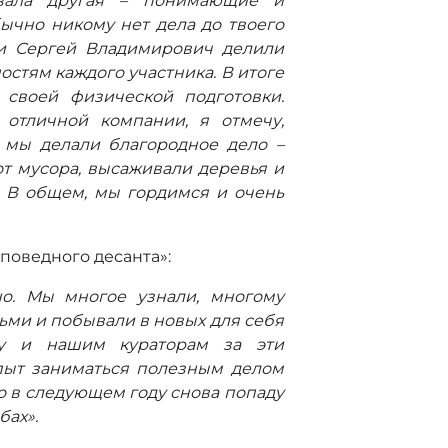
овала другая – понимающие и
ычно никому нет дела до твоего
 и Сергей Владимирович делили
стям каждого участника. В итоге
 своей физической подготовки.
 отличной компании, я отмечу,
я мы делали благородное дело –
т мусора, высаживали деревья и
. В общем, мы гордимся и очень
аповедного десанта»:
но. Мы многое узнали, многому
ьми и побывали в новых для себя
ку и нашим кураторам за эти
пыт заниматься полезным делом
о в следующем году снова попаду
бах».