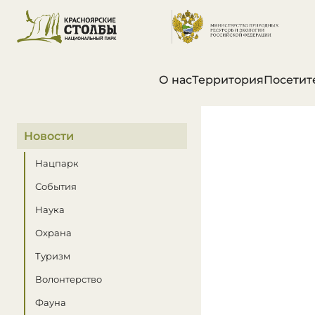
О нас
Территория
Посетит
В этом разделе
Новости
Нацпарк
События
Наука
Охрана
Туризм
Волонтерство
Фауна