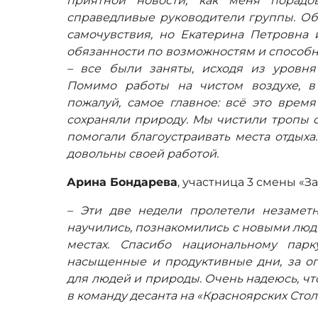
приятной новости, как меня порад
справедливые руководители группы. Об
самочувствия, но Екатерина Петровна
обязанности по возможностям и способно
– все были заняты, исходя из уровня
Помимо работы на чистом воздухе, в
пожалуй, самое главное: всё это врем
сохраняли природу. Мы чистили тропы о
помогали благоустраивать места отдыха
довольны своей работой.
Арина Бондарева
, участница 3 смены «З
– Эти две недели пролетели незамет
научились, познакомились с новыми люд
местах. Спасибо национальному пар
насыщенные и продуктивные дни, за о
для людей и природы. Очень надеюсь, чт
в команду десанта на «Красноярских Стол