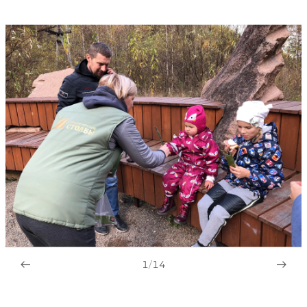
1
/
14