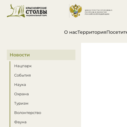
О нас
Территория
Посетит
В этом разделе
Новости
Нацпарк
События
Наука
Охрана
Туризм
Волонтерство
Фауна