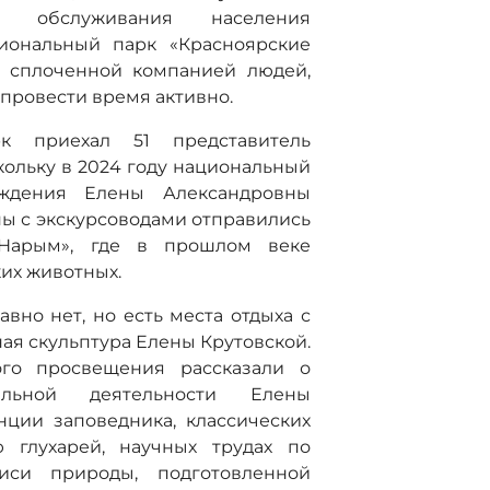
о обслуживания населения
циональный парк «Красноярские
, сплоченной компанией людей,
провести время активно.
к приехал 51 представитель
кольку в 2024 году национальный
ждения Елены Александровны
ппы с экскурсоводами отправились
«Нарым», где в прошлом веке
их животных.
вно нет, но есть места отдыха с
я скульптура Елены Крутовской.
ого просвещения рассказали о
льной деятельности Елены
нции заповедника, классических
 глухарей, научных трудах по
иси природы, подготовленной