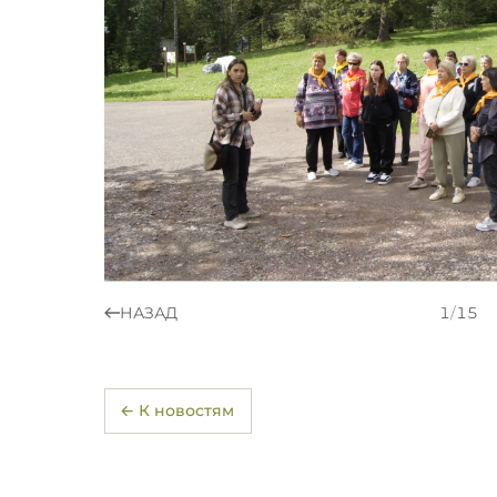
НАЗАД
1
/
15
← К новостям