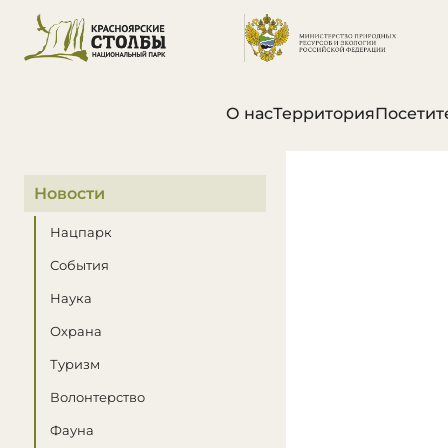
О нас
Территория
Посетит
В этом разделе
Новости
Нацпарк
События
Наука
Охрана
Туризм
Волонтерство
Фауна