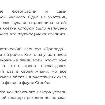
вные фотографии и сами
ком ученого. Одна из участниц
олке, куда она приводила детей
:
а клетке которой было написано
знала, что вороны умеют говорить,
истический маршрут «Природа –
ный район. Кто-то из участников,
екрасные ландшафты, кто-то уже
 а кто-то просто наслаждался
ый раз в своей жизни. Но все
скали образы в очертаниях скал,
 о флоре и фауне Столбов.
ого комплексного центра успели
чей плэнер проходил возле скал