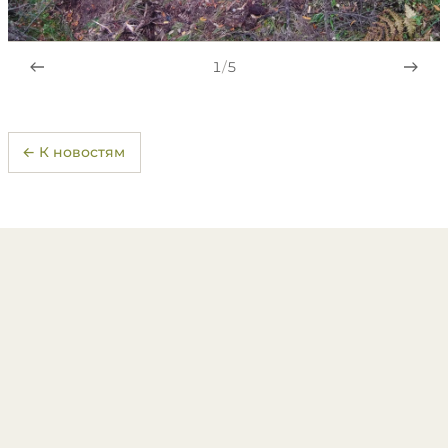
1
/
5
← К новостям