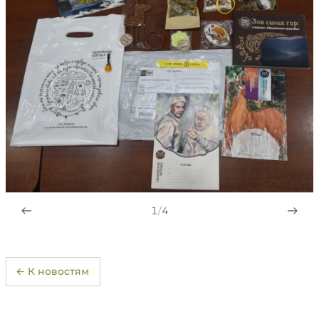
1
/
4
← К новостям