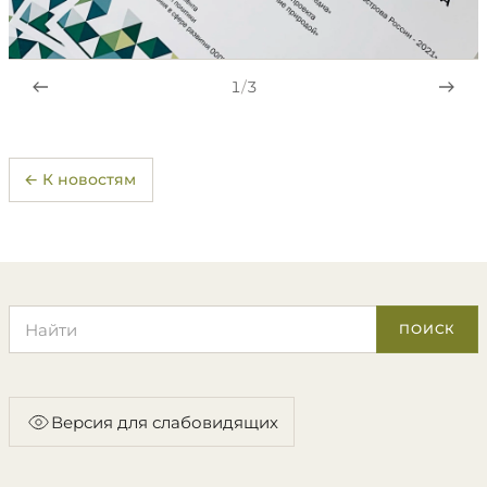
1
/
3
← К новостям
Поиск по сайту
ПОИСК
Версия для слабовидящих