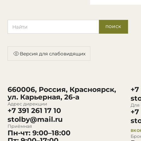
Поиск по сайту
ПОИСК
Версия для слабовидящих
660006, Россия, Красноярск,
+7
ул. Карьерная, 26-а
st
Адрес дирекции
Для
+7 391 261 17 10
+7
stolby@mail.ru
st
Приёмная
ВКО
Пн-чт: 9:00–18:00
Бро
Пт: 9:00–17:00