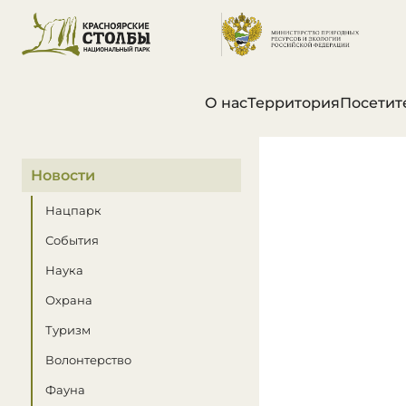
О нас
Территория
Посетит
В этом разделе
Новости
Нацпарк
События
Наука
Охрана
Туризм
Волонтерство
Фауна