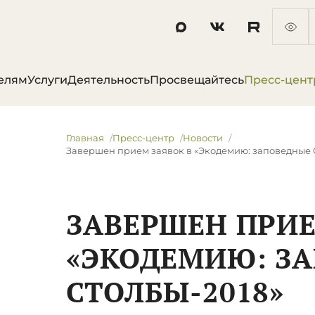
елям
Услуги
Деятельность
Просвещайтесь
Пресс-цент
Главная
Пресс-центр
Новости
​Завершен прием заявок в «Экодемию: заповедные 
​ЗАВЕРШЕН ПРИ
«ЭКОДЕМИЮ: З
СТОЛБЫ-2018»