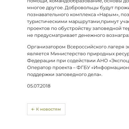
помощи, командообразование, основы до
многое другое. Добровольцы будут прожи
познавательного комплекса «Нарым», по
туристическими маршрутами,примут учас
проектов по обустройству заповедной те
не предусматривает денежного вознагра
Организатором Всероссийского лагеря э
является Министерство природных ресур
Федерации при содействии АНО «Экспоц
Оператор проекта – ФГБУ «Информацион
поддержки заповедного дела».
05.07.2018
← К новостям