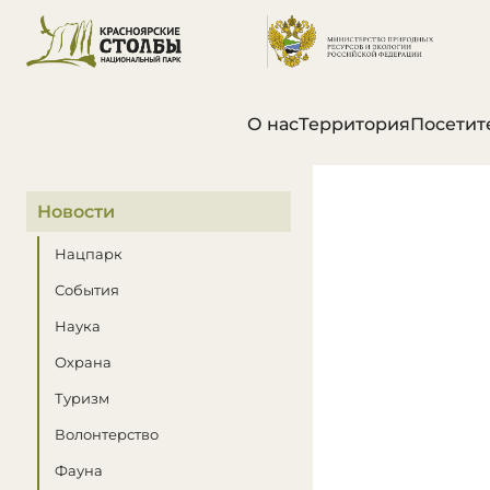
О нас
Территория
Посетит
В этом разделе
Новости
Нацпарк
События
Наука
Охрана
Туризм
Волонтерство
Фауна