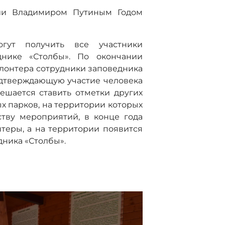
сии Владимиром Путиным Годом
огут получить все участники
днике «Столбы». По окончании
олонтера сотрудники заповедника
одтверждающую участие человека
ешается ставить отметки других
х парков, на территории которых
ству мероприятий, в конце года
теры, а на территории появится
дника «Столбы».