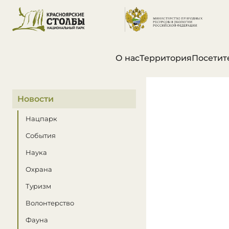
О нас
Территория
Посетит
В этом разделе
Новости
Нацпарк
События
Наука
Охрана
Туризм
Волонтерство
Фауна