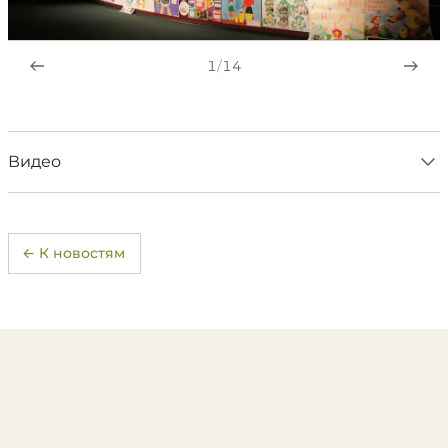
1
/
14
Видео
← К новостям