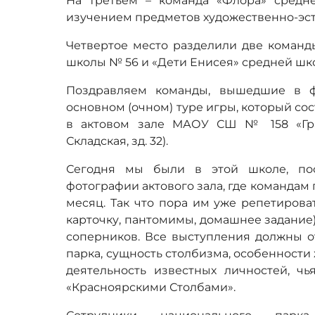
На третьем – команда «Флора» сред
изучением предметов художественно-эсте
Четвертое место разделили две команды
школы № 56 и «Дети Енисея» средней школ
Поздравляем команды, вышедшие в ф
основном (очном) туре игры, который состо
в актовом зале МАОУ СШ № 158 «Грани
Складская, зд. 32).
Сегодня мы были в этой школе, по
фотографии актового зала, где командам
месяц. Так что пора им уже репетирова
карточку, пантомимы, домашнее задание)
соперников. Все выступления должны о
парка, сущность столбизма, особенности
деятельность известных личностей, чь
«Красноярскими Столбами».