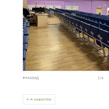
НАЗАД
1
/
4
← К новостям