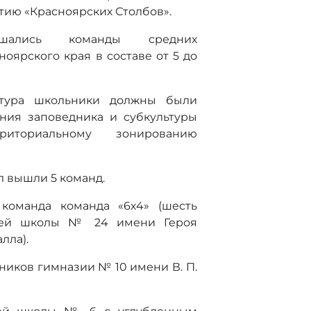
етию «Красноярских Столбов».
шались команды средних
ярского края в составе от 5 до
) тура школьники должны были
ния заповедника и субкультуры
риториальному зонированию
л вышли 5 команд.
 команда команда «6х4» (шесть
дней школы № 24 имени Героя
лла).
ников гимназии № 10 имени В. П.