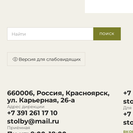
Поиск по сайту
ПОИСК
Версия для слабовидящих
660006, Россия, Красноярск,
+7
ул. Карьерная, 26-а
st
Адрес дирекции
Для
+7 391 261 17 10
+7
stolby@mail.ru
st
Приёмная
ВКО