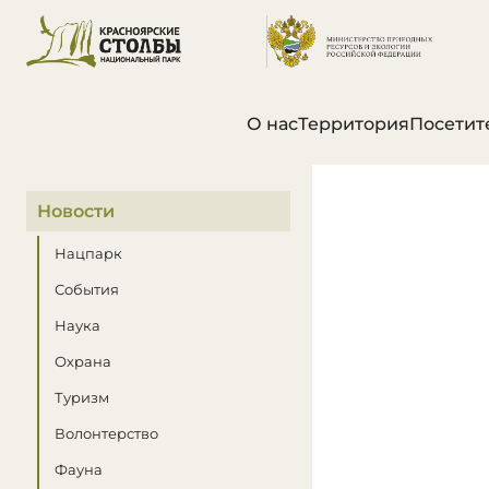
О нас
Территория
Посетит
В этом разделе
Новости
Нацпарк
События
Наука
Охрана
Туризм
Волонтерство
Фауна