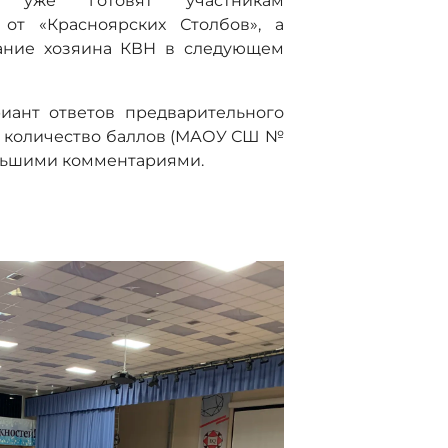
а уже готовят участникам
от «Красноярских Столбов», а
вание хозяина КВН в следующем
иант ответов предварительного
е количество баллов (МАОУ СШ №
льшими комментариями.