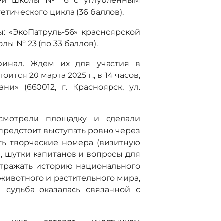
ней школы № 6 с углубленным
тического цикла (36 баллов).
: «ЭкоПатруль-56» красноярской
ы № 23 (по 33 баллов).
инал. Ждем их для участия в
ится 20 марта 2025 г., в 14 часов,
» (660012, г. Красноярск, ул.
смотрели площадку и сделали
 предстоит выступать ровно через
ть творческие номера (визитную
, шутки капитанов и вопросы для
тражать историю национального
 животного и растительного мира,
я судьба оказалась связанной с