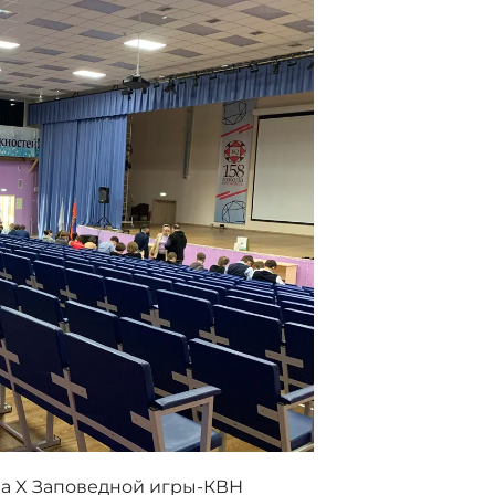
па X Заповедной игры-КВН