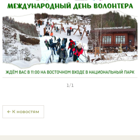
1
/
1
← К новостям