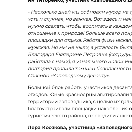
Ян Титоренко, участник «Заповедного де
- Несколько дней мы собирали мусор на 
хоть и скучная, но важная. Вот здесь и н
нужно сделать, чтобы воспитать в каждо
отношение к природе! Больше всего пон
площадки для отдыха. Работа физическая
мужская. Но мы не ныли, а усталость был
Благодаря Екатерине Петровне (сотрудни
работала с нами), я узнал много новой и
повторил правила техники безопасности
Спасибо «Заповедному десанту».
Большой блок работы участников десант
отходов. Юные красноярцы агитировали т
территории заповедника, с целью их да
благоустраивали площадки накопления о
туристического района, проводили анкет
Лера Косякова, участница «Заповедного