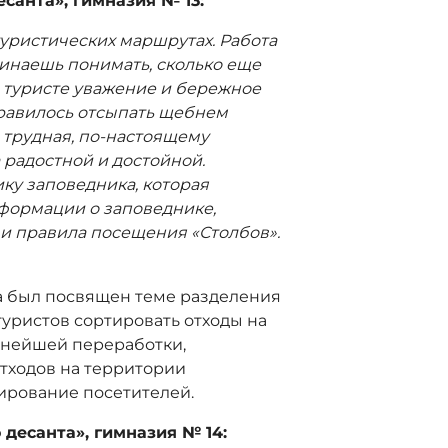
санта», гимназия № 13:
туристических маршрутах. Работа
ачинаешь понимать, сколько еще
м туристе уважение и бережное
равилось отсыпать щебнем
, трудная, по-настоящему
а радостной и достойной.
ку заповедника, которая
нформации о заповеднике,
 и правила посещения «Столбов».
а был посвящен теме разделения
уристов сортировать отходы на
льнейшей переработки,
тходов на территории
ирование посетителей.
 десанта», гимназия № 14: