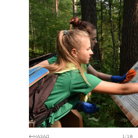
НАЗАД
1
/
18