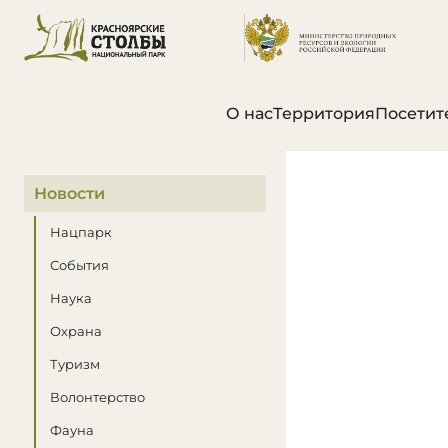
О нас
Территория
Посетит
В этом разделе
Новости
Нацпарк
События
Наука
Охрана
Туризм
Волонтерство
Фауна