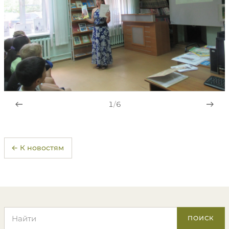
1
/
6
← К новостям
Поиск по сайту
ПОИСК