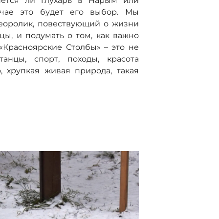
нётся ли глухарь в Нарым или
учае это будет его выбор. Мы
еоролик, повествующий о жизни
ы, и подумать о том, как важно
«Красноярские Столбы» – это не
анцы, спорт, походы, красота
о, хрупкая живая природа, такая