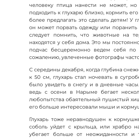
человеку птица нанести не может, но
подходить к глухарю близко, кормить его 
более предлагать это сделать детям! У 
он может порвать одежду или поранить 
следует помнить, что животные на т
находятся у себя дома. Это мы постоянн
подчас бесцеремонно ведем себя по 
сожалению, увлеченные фотографы часто
С середины декабря, когда глубина снеж
к 50 см, глухарь стал ночевать в сугр
было увидеть в снегу и в дневные часы
ведь с осени в Нарыме бегает нескол
любопытства обаятельный пушистый хищн
его больше интересовали мыши и кормуш
Глухарь тоже неравнодушен к кормушке
соболь уйдет с крыльца, или храбро на
убегает больше от неожиданности и 