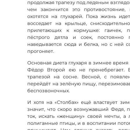
продолжая трапезу под ледяным взглядом
чем закончится это противостояние,
охотятся на глухарей. Пока жизнь иде
восседает на крыльце, снисходительн
прилетающих к кормушке: гаичек, п
пёстрого дятла и соек, постоянно
наведывается сюда и белка, но с ней 
прогоняет.
Основная диета глухаря в зимнее время –
Фёдор Второй ею не пренебрегает. Е
трапезой на сосне. Весной, с появле
перейдёт на зелёную пищу, перезимовав
беспозвоночных.
И хотя на «Столбах» ещё властвует зим
значит, что скоро возмужавший Федя, п
ток, искать «женщину» своей мечты, а 
полигамные птицы, и в воспитании пото