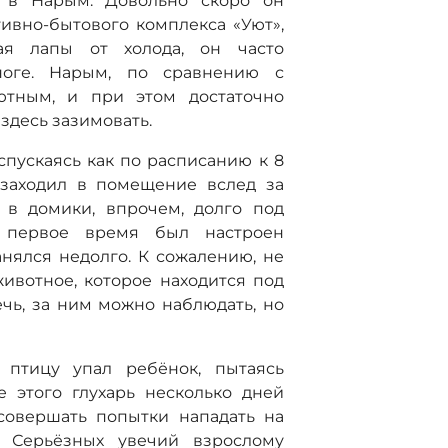
я в Нарым. Довольно скоро он
ивно-бытового комплекса «Уют»,
ая лапы от холода, он часто
ноге. Нарым, по сравнению с
ютным, и при этом достаточно
здесь зазимовать.
спускаясь как по расписанию к 8
 заходил в помещение вслед за
 в домики, впрочем, долго под
 первое время был настроен
анялся недолго. К сожалению, не
животное, которое находится под
ечь, за ним можно наблюдать, но
а птицу упал ребёнок, пытаясь
е этого глухарь несколько дней
 совершать попытки нападать на
. Серьёзных увечий взрослому