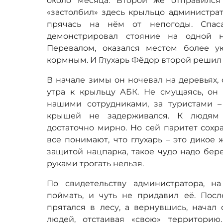
около месяца. Второй же отправилс
«застолбил» здесь крыльцо администрат
прячась на нём от непогоды. Спас
демонстрировал стояние на одной 
Перевалом, оказался местом более у
кормным. И Глухарь Фёдор второй решил 
В начале зимы он ночевал на деревьях, 
утра к крыльцу АБК. Не смущаясь, он
нашими сотрудниками, за туристами –
крышей не задерживался. К людям
достаточно мирно. Но сей паритет сохр
все понимают, что глухарь – это дикое 
защитой нацпарка, такое чудо надо бер
руками трогать нельзя.
По свидетельству администратора, н
поймать, и чуть не придавил её. Посл
прятался в лесу, а вернувшись, начал
людей, отстаивая «свою» территорию