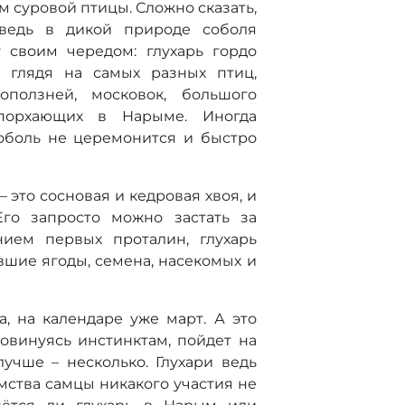
 суровой птицы. Сложно сказать,
 ведь в дикой природе соболя
т своим чередом: глухарь гордо
о глядя на самых разных птиц,
оползней, московок, большого
 порхающих в Нарыме. Иногда
соболь не церемонится и быстро
 это сосновая и кедровая хвоя, и
го запросто можно застать за
нием первых проталин, глухарь
шие ягоды, семена, насекомых и
а, на календаре уже март. А это
овинуясь инстинктам, пойдет на
лучше – несколько. Глухари ведь
мства самцы никакого участия не