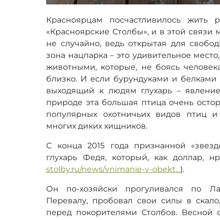
Красноярцам посчастливилось жить 
«Красноярские Столбы», и в этой связи 
не случайно, ведь открытая для свобо
зона нацпарка – это удивительное место
животными, которые, не боясь человека
близко. И если бурундуками и белками 
выходящий к людям глухарь – явление
природе эта большая птица очень остор
популярных охотничьих видов птиц 
многих диких хищников.
С конца 2015 года признанной «звез
глухарь Федя, который, как доллар, н
stolby.ru/news/vnimanie-v-obekt...
).
Он по-хозяйски прогуливался по Ла
Перевалу, пробовал свои силы в скало
перед покорителями Столбов. Весной с