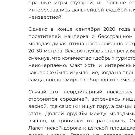
брачные игры глухарей, и… больше е
интересовались дальнейшей судьбой глу
неизвестной.
Однако в конце сентября 2020 года 
посетителей нацпарка о бесстрашном
молодая дикая птица настороженно сох
20-30 метров. Вскоре глухарь стал регул
смекнув, что количество «добрых туристо
неисчерпаемо. Факт хоть и интересны
каково же было изумление, когда на пло
самца, вполне мирно собиравших семена
Случай этот неординарный, поскольку 
сторонятся сородичей, встречаясь лиш
весной, где самочки ищут пару, а самцы
стать. Долгой дружбы между молодыми
вышло, и тропинки их разошлись. О
Лалетинской дороге к детской площадке