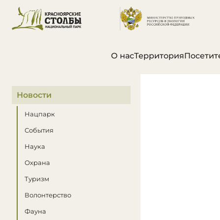
О нас
Территория
Посетит
В этом разделе
Новости
Нацпарк
События
Наука
Охрана
Туризм
Волонтерство
Фауна